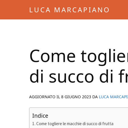
Skip
Skip
LUCA MARCAPIANO
to
to
Blog
main
primary
di
content
sidebar
Luca
Marcapiano
Come toglie
di succo di f
AGGIORNATO IL
8 GIUGNO 2023
DA
LUCA MARCAP
Indice
Come togliere le macchie di succo di frutta