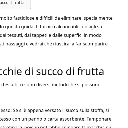
succo di frutta
olto fastidiose e difficili da eliminare, specialmente
uesta guida, ti fornirò alcuni utili consigli su
ai tessuti, dai tappeti e dalle superfici in modo
ti passaggi e vedrai che riuscirai a far scomparire
chie di succo di frutta
i tessuti, ci sono diversi metodi che si possono
so: Se si è appena versato il succo sulla stoffa, si
eccesso con un panno o carta assorbente. Tamponare
 strofinare, poiché potrebbe spingere la macchia più