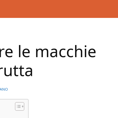
re le macchie
rutta
IANO