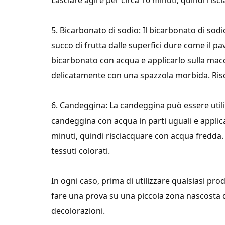
Lasciare agire per circa 10 minuti, quindi ris
5. Bicarbonato di sodio: Il bicarbonato di sod
succo di frutta dalle superfici dure come il pa
bicarbonato con acqua e applicarlo sulla macch
delicatamente con una spazzola morbida. Ris
6. Candeggina: La candeggina può essere utiliz
candeggina con acqua in parti uguali e applica
minuti, quindi risciacquare con acqua fredda
tessuti colorati.
In ogni caso, prima di utilizzare qualsiasi p
fare una prova su una piccola zona nascosta d
decolorazioni.