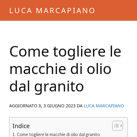
Skip
Skip
LUCA MARCAPIANO
to
to
Blog
main
primary
di
content
sidebar
Luca
Come togliere le
Marcapiano
macchie di olio
dal granito
AGGIORNATO IL
3 GIUGNO 2023
DA
LUCA MARCAPIANO
Indice
Come togliere le macchie di olio dal granito