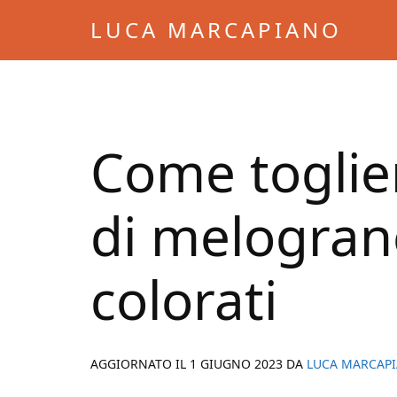
Skip
Skip
LUCA MARCAPIANO
to
to
Blog
main
primary
di
content
sidebar
Luca
Marcapiano
Come toglie
di melograno
colorati
AGGIORNATO IL
1 GIUGNO 2023
DA
LUCA MARCAP