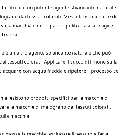
’acido citrico è un potente agente sbiancante naturale
ograno dai tessuti colorati. Mescolare una parte di
e sulla macchia con un panno pulito. Lasciare agire
a fredda.
imone è un altro agente sbiancante naturale che può
 tessuti colorati. Applicare il succo di limone sulla
sciacquare con acqua fredda e ripetere il processo se
hie: esistono prodotti specifici per le macchie di
ere le macchie di melograno dai tessuti colorati.
sulla macchia.
a rimossa la macchia, asciugare il tessuto all’aria