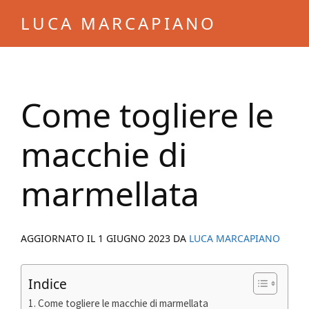
Skip
Skip
LUCA MARCAPIANO
to
to
Blog
main
primary
di
content
sidebar
Luca
Come togliere le
Marcapiano
macchie di
marmellata
AGGIORNATO IL
1 GIUGNO 2023
DA
LUCA MARCAPIANO
Indice
Come togliere le macchie di marmellata