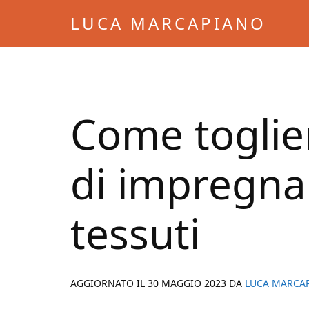
Skip
Skip
LUCA MARCAPIANO
to
to
Blog
main
primary
di
content
sidebar
Luca
Marcapiano
Come toglie
di impregna
tessuti
AGGIORNATO IL
30 MAGGIO 2023
DA
LUCA MARCA