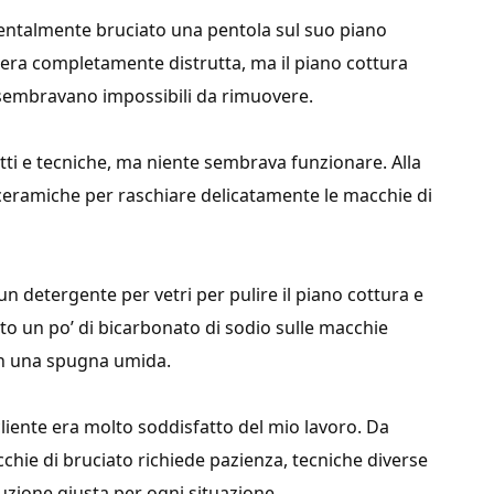
dentalmente bruciato una pentola sul suo piano
 era completamente distrutta, ma il piano cottura
 sembravano impossibili da rimuovere.
tti e tecniche, ma niente sembrava funzionare. Alla
r ceramiche per raschiare delicatamente le macchie di
un detergente per vetri per pulire il piano cottura e
ato un po’ di bicarbonato di sodio sulle macchie
on una spugna umida.
 cliente era molto soddisfatto del mio lavoro. Da
chie di bruciato richiede pazienza, tecniche diverse
uzione giusta per ogni situazione.