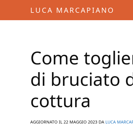
Skip
Skip
LUCA MARCAPIANO
to
to
Blog
main
primary
di
content
sidebar
Luca
Marcapiano
Come toglie
di bruciato 
cottura
AGGIORNATO IL
22 MAGGIO 2023
DA
LUCA MARCA