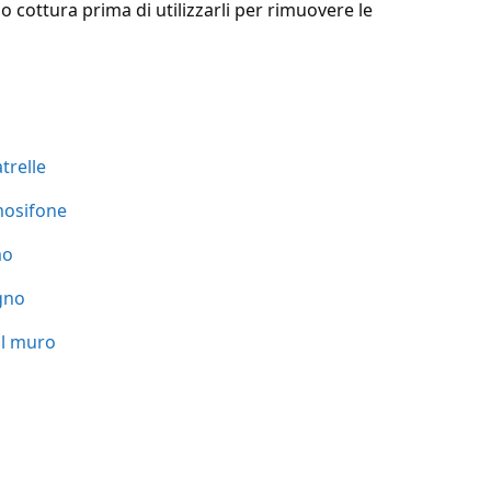
no cottura prima di utilizzarli per rimuovere le
trelle
mosifone
mo
egno
il muro