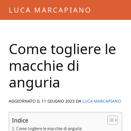
Skip
Skip
LUCA MARCAPIANO
to
to
Blog
main
primary
di
content
sidebar
Luca
Come togliere le
Marcapiano
macchie di
anguria
AGGIORNATO IL
11 GIUGNO 2023
DA
LUCA MARCAPIANO
Indice
Come togliere le macchie di anguria