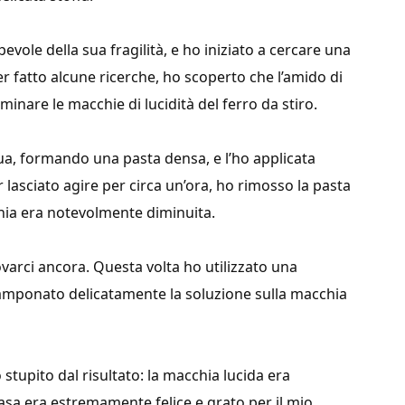
vole della sua fragilità, e ho iniziato a cercare una
 fatto alcune ricerche, ho scoperto che l’amido di
inare le macchie di lucidità del ferro da stiro.
ua, formando una pasta densa, e l’ho applicata
lasciato agire per circa un’ora, ho rimosso la pasta
ia era notevolmente diminuita.
ovarci ancora. Questa volta ho utilizzato una
tamponato delicatamente la soluzione sulla macchia
tupito dal risultato: la macchia lucida era
asa era estremamente felice e grato per il mio