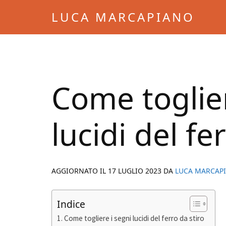
Skip
Skip
LUCA MARCAPIANO
to
to
Blog
main
primary
di
content
sidebar
Luca
Marcapiano
Come toglier
lucidi del fe
AGGIORNATO IL
17 LUGLIO 2023
DA
LUCA MARCAP
Indice
Come togliere i segni lucidi del ferro da stiro