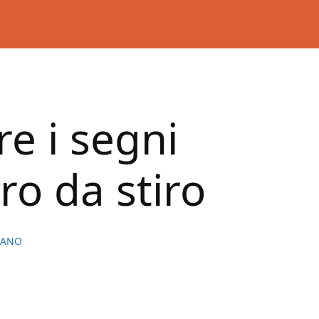
e i segni
rro da stiro
IANO