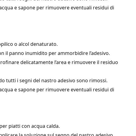
 acqua e sapone per rimuovere eventuali residui di
pilico o alcol denaturato.
on il panno inumidito per ammorbidire l’adesivo.
trofinare delicatamente l’area e rimuovere il residuo
do tutti i segni del nastro adesivo sono rimossi.
 acqua e sapone per rimuovere eventuali residui di
per piatti con acqua calda.
plicare la soluzione sul segno del nastro adesivo.