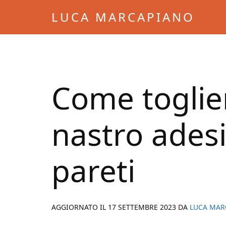
Skip
Skip
LUCA MARCAPIANO
to
to
Blog
main
primary
di
content
sidebar
Luca
Marcapiano
Come toglier
nastro adesi
pareti
AGGIORNATO IL
17 SETTEMBRE 2023
DA
LUCA MAR